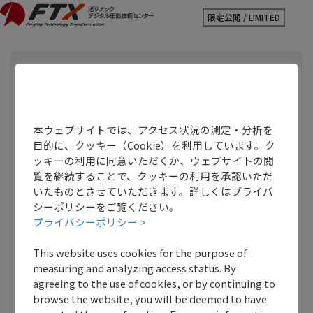
コ
ナ
ン
ビ
テ
ゲ
ン
ー
ツ
シ
に
ョ
移
ン
動
に
移
本ウェブサイトでは、アクセス状況の測定・分析を
動
目的に、クッキー（Cookie）を利用しています。ク
ッキーの利用に同意いただくか、ウェブサイトの閲
覧を継続することで、クッキーの利用を承認いただ
いたものとさせていただきます。詳しくはプライバ
シーポリシーをご覧ください。
メールアドレス / E-mail
プライバシーポリシー >
This website uses cookies for the purpose of
measuring and analyzing access status. By
agreeing to the use of cookies, or by continuing to
パスワード / Password
browse the website, you will be deemed to have