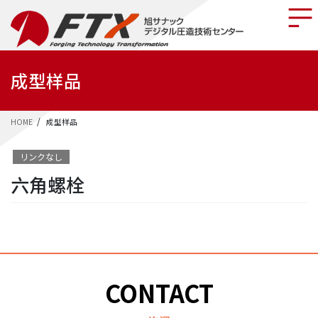
Skip
Skip
to
to
the
the
content
Navigation
成型样品
HOME
成型样品
リンクなし
六角螺栓
CONTACT