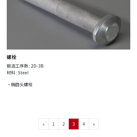
螺栓
锻造工序数 : 2D-3B
材料 : Steel
・椭圆头螺栓
文
Page
Page
Page
Page
«
1
2
3
4
»
章