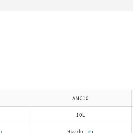
AMC10
10L
9kg/hr
1
※1