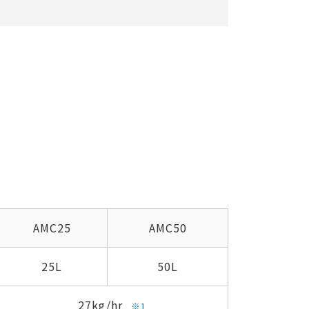
AMC25
AMC50
25L
50L
27kg/hr
※1