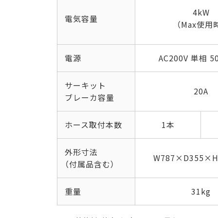
4kW
電気容量
（Max使用
電源
AC200V 単相 5
サーキット
20A
ブレーカ容量
ホース取付本数
1本
外形寸法
W787×D355×
（付属品含む）
重量
31kg