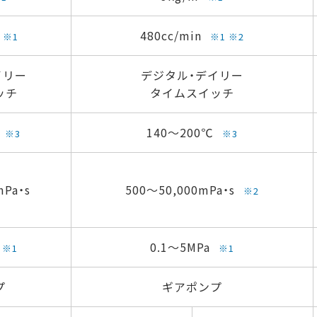
480cc/min
※1
※1 ※2
イリー
デジタル・デイリー
ッチ
タイムスイッチ
140～200℃
※3
※3
mPa・s
500～50,000mPa・s
※2
0.1～5MPa
※1
※1
プ
ギアポンプ