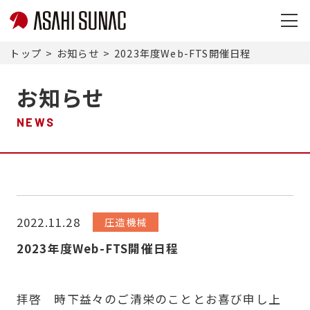
旭
サ
トップ
お知らせ
2023年度Web-FTS開催日程
ナ
ッ
お知らせ
ク
株
NEWS
式
会
社
サ
イ
ト
2022.11.28
圧造機械
メ
2023年度Web-FTS開催日程
ニ
ュ
ー
拝啓 時下益々のご清栄のこととお喜び申し上
を