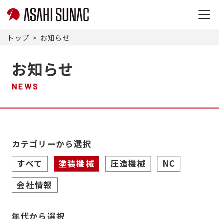
旭
サ
トップ
お知らせ
ナ
ッ
お知らせ
ク
株
NEWS
式
会
社
サ
イ
カテゴリーから選択
ト
すべて
塗装機械
圧造機械
NC
メ
ニ
会社情報
ュ
ー
を
年代から選択