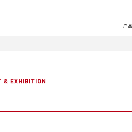
产
 & EXHIBITION