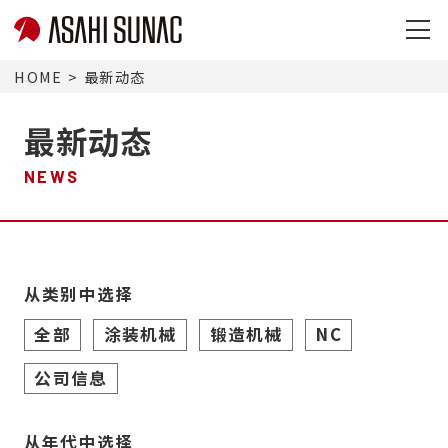
op
en
HOME
最新动态
最新动态
NEWS
从类别中选择
全部
涂装机械
锻造机械
NC
公司信息
从年代中选择