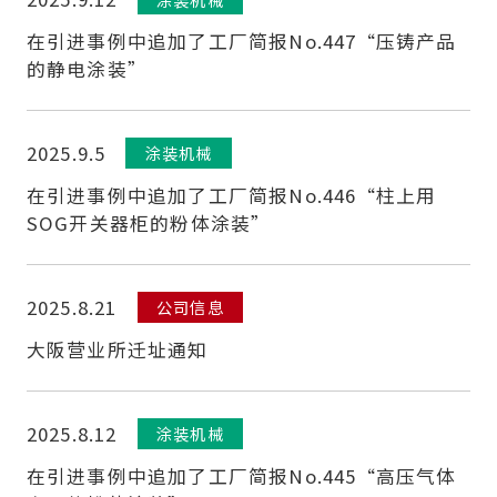
在引进事例中追加了工厂简报No.447“压铸产品
的静电涂装”
2025.9.5
涂装机械
在引进事例中追加了工厂简报No.446“柱上用
SOG开关器柜的粉体涂装”
2025.8.21
公司信息
大阪营业所迁址通知
2025.8.12
涂装机械
在引进事例中追加了工厂简报No.445“高压气体