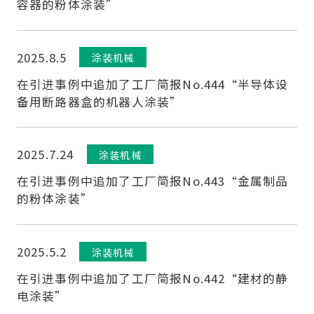
容器的粉体涂装”
2025.8.5
涂装机械
在引进事例中追加了工厂简报No.444“半导体设
备用断路器盒的机器人涂装”
2025.7.24
涂装机械
在引进事例中追加了工厂简报No.443“金属制品
的粉体涂装”
2025.5.2
涂装机械
在引进事例中追加了工厂简报No.442“建材的静
电涂装”