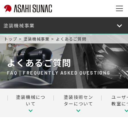
旭
サ
旭
ナ
サ
ッ
ナ
トップ
塗装機械事業
よくあるご質問
ク
ッ
株
ク
式
株
よくあるご質問
会
式
社
会
FAQ｜FREQUENTLY ASKED QUESTIONS
サ
社
イ
サ
ト
イ
塗装機械につ
塗装技術セン
ユーザ
メ
ト
いて
ターについて
教室に
ニ
メ
ュ
ニ
ー
ュ
を
ー