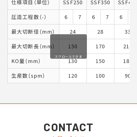
仕様項目（単位）
SSF250
SSF350
SSF45
圧造工程数（-）
6
7
6
7
6
7
最大切断径（mm）
24
28
33
最大切断長（mm）
150
170
210
スクロールできま
KO量（mm）
130
150
180
す
生産数（spm）
120
100
90
CONTACT