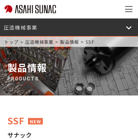
旭
サ
旭
ナ
サ
ッ
ナ
トップ
圧造機械事業
製品情報
SSF
ク
ッ
株
ク
式
株
製品情報
会
式
社
会
PRODUCTS
サ
社
イ
サ
ト
イ
メ
ト
ニ
メ
SSF
ュ
NEW
ニ
ー
ュ
サナック
を
ー