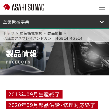
旭
サ
旭
ナ
サ
ッ
ナ
トップ
塗装機械事業
製品情報
ク
ッ
低圧エアスプレイハンドガン MGB14 MGB14
株
ク
式
株
製品情報
会
式
社
会
PRODUCTS
サ
社
イ
サ
ト
イ
メ
ト
ニ
メ
2013年09月生産終了
ュ
ニ
ー
ュ
2020年09月部品供給・修理対応終了
を
ー