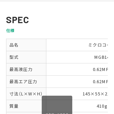
SPEC
仕様
品名
ミクロコー
型式
MGB14
最高液圧力
0.62MPa
最高エア圧力
0.62MPa
寸法（L×W×H）
145×55×21
質量
410g