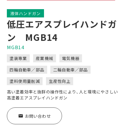
開
を
く
液体ハンドガン
開
低圧エアスプレイハンドガ
く
ン MGB14
MGB14
塗装専業
産業機械
電気機器
四輪自動車／部品
二輪自動車／部品
塗料使用量削減
生産性向上
高い塗着効率と抜群の操作性により、人と環境にやさしい
高塗着エアスプレイハンドガン
お問い合わせ