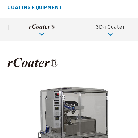
開
を
COATING EQUIPMENT
く
開
く
3D-rCoater