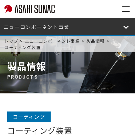
旭
サ
旭
ナ
サ
ッ
ナ
トップ
ニューコンポーネント事業
製品情報
ク
ッ
コーティング装置
株
ク
式
株
製品情報
会
式
社
会
PRODUCTS
サ
社
イ
サ
ト
イ
メ
ト
ニ
メ
コーティング
ュ
ニ
ー
ュ
コーティング装置
を
ー