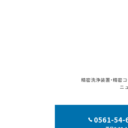
精密洗浄装置・精密コ
ニ
0561-54-