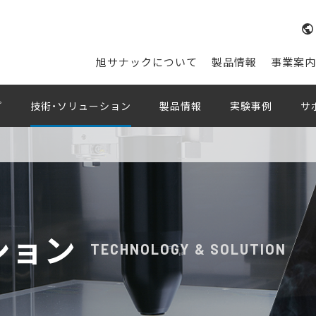
旭サナックについて
製品情報
事業案内
プ
技術・ソリューション
製品情報
実験事例
サ
ション
TECHNOLOGY & SOLUTION