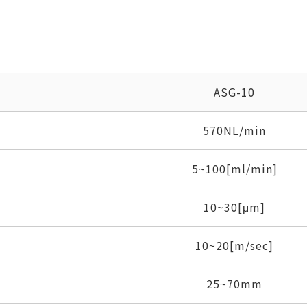
ASG-10
570NL/min
5~100[ml/min]
10~30[μm]
10~20[m/sec]
25~70mm