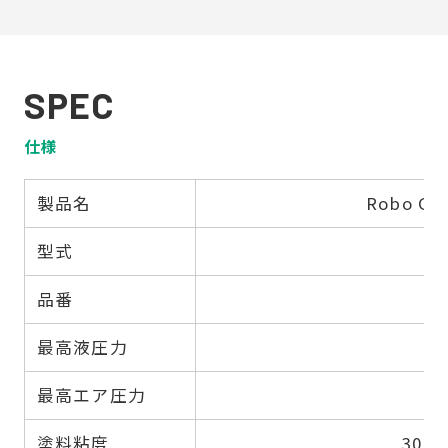
SPEC
仕様
製品名
Robo Gu
型式
E
品番
最高液圧力
0
最高エア圧力
0
塗料粘度
30 ～