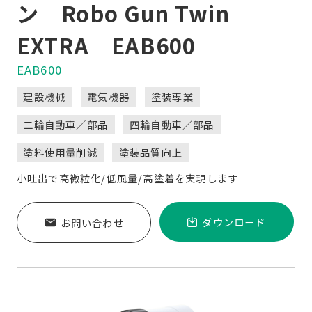
ン Robo Gun Twin
開
を
く
開
EXTRA EAB600
く
EAB600
建設機械
電気機器
塗装専業
二輪自動車／部品
四輪自動車／部品
塗料使用量削減
塗装品質向上
小吐出で高微粒化/低風量/高塗着を実現します
ダウンロード
お問い合わせ