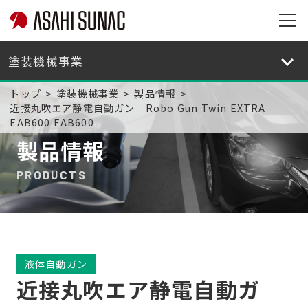
旭
サ
旭
ナ
サ
ッ
ナ
トップ
塗装機械事業
製品情報
ク
ッ
近接丸吹エア静電自動ガン Robo Gun Twin EXTRA
株
ク
EAB600 EAB600
式
株
製品情報
会
式
社
会
PRODUCTS
サ
社
イ
サ
ト
イ
メ
ト
ニ
メ
液体自動ガン
ュ
ニ
近接丸吹エア静電自動ガ
ー
ュ
を
ー