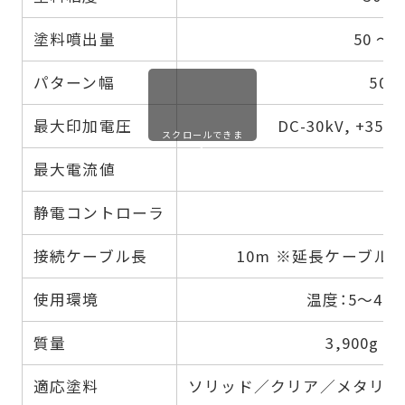
塗料噴出量
50 ～ 
パターン幅
50 
最大印加電圧
DC-30kV, +35kV
スクロールできま
す
最大電流値
静電コントローラ
T
接続ケーブル長
10m ※延長ケーブル
使用環境
温度：5～40
質量
3,900g
適応塗料
ソリッド／クリア／メタリッ