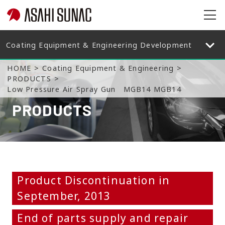
op
en
op
en
HOME
Coating Equipment & Engineering
PRODUCTS
Low Pressure Air Spray Gun MGB14 MGB14
PRODUCTS
Product Discontinuation in
September, 2013
End of parts supply and repair