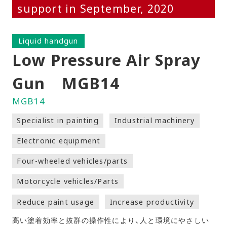
support in September, 2020
Liquid handgun
Low Pressure Air Spray
Gun MGB14
MGB14
Specialist in painting
Industrial machinery
Electronic equipment
Four-wheeled vehicles/parts
Motorcycle vehicles/Parts
Reduce paint usage
Increase productivity
高い塗着効率と抜群の操作性により、人と環境にやさしい