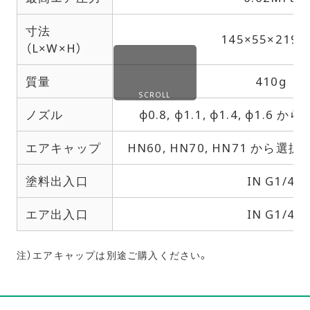
寸法
145×55×219
（L×W×H）
質量
410g
SCROLL
ノズル
φ0.8, φ1.1, φ1.4, φ1.
エアキャップ
HN60, HN70, HN71
から選択
塗料出入口
IN G1/4
エア出入口
IN G1/4
注）エアキャップは別途ご購入ください。