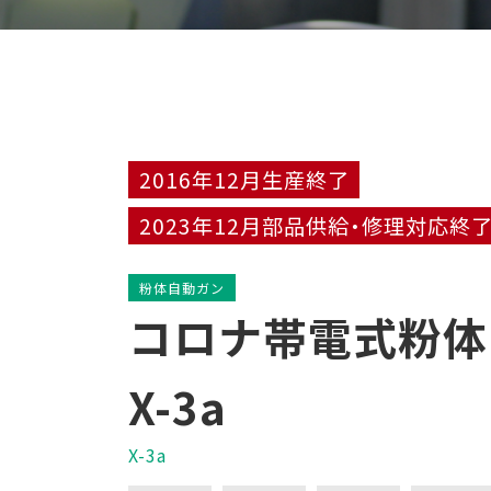
2016年12月生産終了
2023年12月部品供給・修理対応終
粉体自動ガン
コロナ帯電式粉
X-3a
X-3a