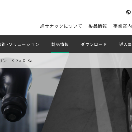
旭サナックについて
製品情報
事業案内
技術・ソリューション
製品情報
ダウンロード
導入
 X-3a X-3a