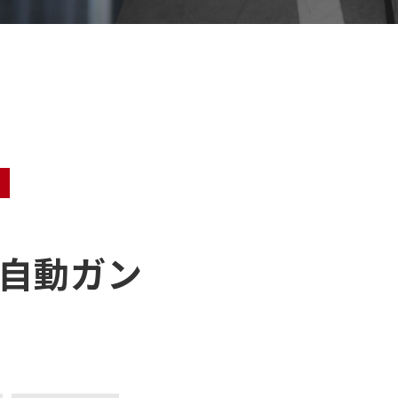
了
体自動ガン